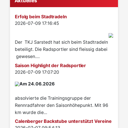
Aktuelles
Erfolg beim Stadtradeln
Details
2026-07-09 17:16:45
Der TKJ Sarstedt hat sich beim Stadtradeln
beteiligt. Die Radsportler sind fleissig dabei
gewesen....
Saison Highlight der Radsportler
Details
2026-07-09 17:07:20
Am 24.06.2026
absolvierte die Trainingsgruppe der
Rennradfahrer den Saisonhöhepunkt. Mit 96
km wurde die...
Calenberger Backstube unterstützt Vereine
Details
2026-07-07 09:54:13