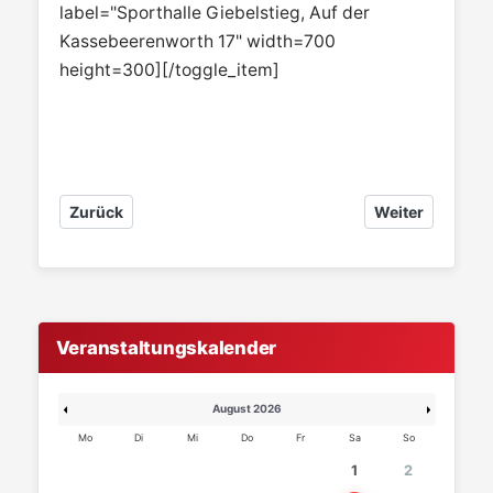
label="Sporthalle Giebelstieg, Auf der
Kassebeerenworth 17" width=700
height=300][/toggle_item]
Vorheriger Beitrag: smile.amazon
Nächster Beitrag
Zurück
Weiter
Veranstaltungskalender
August 2026
Mo
Di
Mi
Do
Fr
Sa
So
1
2