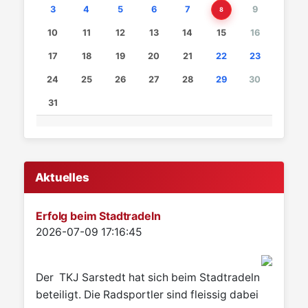
3
4
5
6
7
9
8
10
11
12
13
14
15
16
17
18
19
20
21
22
23
24
25
26
27
28
29
30
31
Aktuelles
Erfolg beim Stadtradeln
Details
2026-07-09 17:16:45
Der TKJ Sarstedt hat sich beim Stadtradeln
beteiligt. Die Radsportler sind fleissig dabei