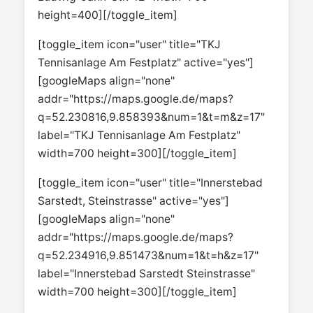
height=400][/toggle_item]
[toggle_item icon="user" title="TKJ
Tennisanlage Am Festplatz" active="yes"]
[googleMaps align="none"
addr="https://maps.google.de/maps?
q=52.230816,9.858393&num=1&t=m&z=17"
label="TKJ Tennisanlage Am Festplatz"
width=700 height=300][/toggle_item]
[toggle_item icon="user" title="Innerstebad
Sarstedt, Steinstrasse" active="yes"]
[googleMaps align="none"
addr="https://maps.google.de/maps?
q=52.234916,9.851473&num=1&t=h&z=17"
label="Innerstebad Sarstedt Steinstrasse"
width=700 height=300][/toggle_item]