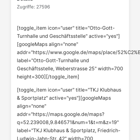
Zugriffe: 27596
[toggle_item icon="user" title="Otto-Gott-
Turnhalle und Geschäftsstelle" active="yes"]
[googleMaps align="none"
addr="https://www.google.de/maps/place/52%C2
label="Otto-Gott-Turnhalle und
Geschäftsstelle, Weberstrasse 25" width=700
height=300][/toggle_item]
[toggle_item icon="user" title="TKJ Klubhaus
& Sportplatz" active="yes"][googleMaps
align="none"
addr="https://maps.google.de/maps?
q=52.239008,9.846571&num=1&t=m&z=19"
label="TKJ Klubhaus & Sportplatz, Friedrich-
Ludwig-Jahn-Str. 42" width=700