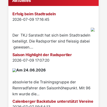
Aktuelles
Erfolg beim Stadtradeln
Details
2026-07-09 17:16:45
Der TKJ Sarstedt hat sich beim Stadtradeln
beteiligt. Die Radsportler sind fleissig dabei
gewesen....
Saison Highlight der Radsportler
Details
2026-07-09 17:07:20
Am 24.06.2026
absolvierte die Trainingsgruppe der
Rennradfahrer den Saisonhöhepunkt. Mit 96
km wurde die...
Calenberger Backstube unterstützt Vereine
Details
2026-07-07 09:54:13