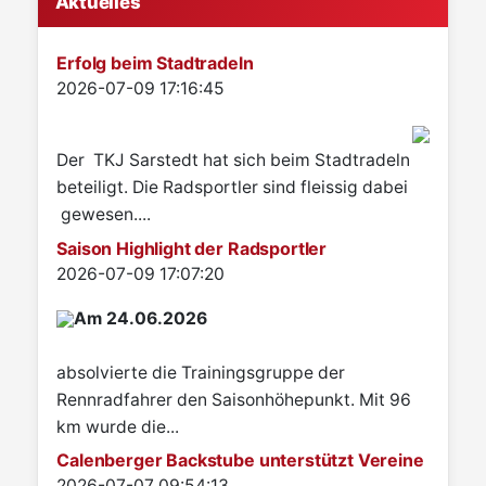
Aktuelles
Erfolg beim Stadtradeln
Details
2026-07-09 17:16:45
Der TKJ Sarstedt hat sich beim Stadtradeln
beteiligt. Die Radsportler sind fleissig dabei
gewesen....
Saison Highlight der Radsportler
Details
2026-07-09 17:07:20
Am 24.06.2026
absolvierte die Trainingsgruppe der
Rennradfahrer den Saisonhöhepunkt. Mit 96
km wurde die...
Calenberger Backstube unterstützt Vereine
Details
2026-07-07 09:54:13