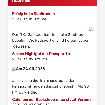
Aktuelles
Erfolg beim Stadtradeln
Details
2026-07-09 17:16:45
Der TKJ Sarstedt hat sich beim Stadtradeln
beteiligt. Die Radsportler sind fleissig dabei
gewesen....
Saison Highlight der Radsportler
Details
2026-07-09 17:07:20
Am 24.06.2026
absolvierte die Trainingsgruppe der
Rennradfahrer den Saisonhöhepunkt. Mit 96
km wurde die...
Calenberger Backstube unterstützt Vereine
Details
2026-07-07 09:54:13