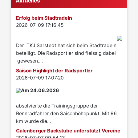
Aktuelles
Erfolg beim Stadtradeln
Details
2026-07-09 17:16:45
Der TKJ Sarstedt hat sich beim Stadtradeln
beteiligt. Die Radsportler sind fleissig dabei
gewesen....
Saison Highlight der Radsportler
Details
2026-07-09 17:07:20
Am 24.06.2026
absolvierte die Trainingsgruppe der
Rennradfahrer den Saisonhöhepunkt. Mit 96
km wurde die...
Calenberger Backstube unterstützt Vereine
Details
2026-07-07 09:54:13