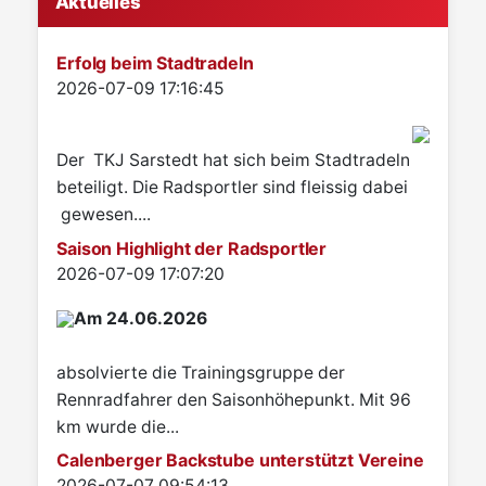
Aktuelles
Erfolg beim Stadtradeln
Details
2026-07-09 17:16:45
Der TKJ Sarstedt hat sich beim Stadtradeln
beteiligt. Die Radsportler sind fleissig dabei
gewesen....
Saison Highlight der Radsportler
Details
2026-07-09 17:07:20
Am 24.06.2026
absolvierte die Trainingsgruppe der
Rennradfahrer den Saisonhöhepunkt. Mit 96
km wurde die...
Calenberger Backstube unterstützt Vereine
Details
2026-07-07 09:54:13