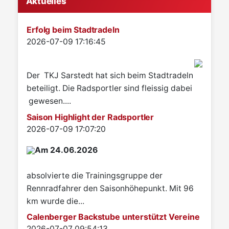
Aktuelles
Erfolg beim Stadtradeln
Details
2026-07-09 17:16:45
Der TKJ Sarstedt hat sich beim Stadtradeln
beteiligt. Die Radsportler sind fleissig dabei
gewesen....
Saison Highlight der Radsportler
Details
2026-07-09 17:07:20
Am 24.06.2026
absolvierte die Trainingsgruppe der
Rennradfahrer den Saisonhöhepunkt. Mit 96
km wurde die...
Calenberger Backstube unterstützt Vereine
Details
2026-07-07 09:54:13