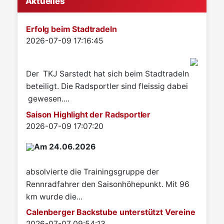
Aktuelles
Erfolg beim Stadtradeln
Details
2026-07-09 17:16:45
Der TKJ Sarstedt hat sich beim Stadtradeln
beteiligt. Die Radsportler sind fleissig dabei
gewesen....
Saison Highlight der Radsportler
Details
2026-07-09 17:07:20
Am 24.06.2026
absolvierte die Trainingsgruppe der
Rennradfahrer den Saisonhöhepunkt. Mit 96
km wurde die...
Calenberger Backstube unterstützt Vereine
Details
2026-07-07 09:54:13