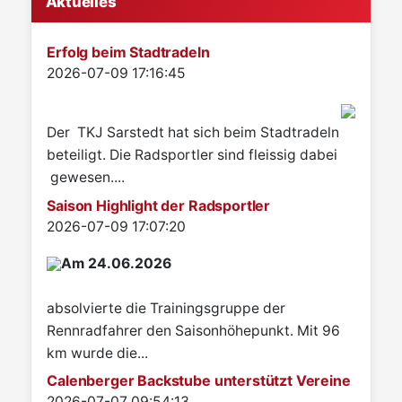
Aktuelles
Erfolg beim Stadtradeln
Details
2026-07-09 17:16:45
Der TKJ Sarstedt hat sich beim Stadtradeln
beteiligt. Die Radsportler sind fleissig dabei
gewesen....
Saison Highlight der Radsportler
Details
2026-07-09 17:07:20
Am 24.06.2026
absolvierte die Trainingsgruppe der
Rennradfahrer den Saisonhöhepunkt. Mit 96
km wurde die...
Calenberger Backstube unterstützt Vereine
Details
2026-07-07 09:54:13