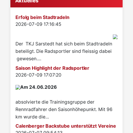
Aktuelles
Erfolg beim Stadtradeln
Details
2026-07-09 17:16:45
Der TKJ Sarstedt hat sich beim Stadtradeln
beteiligt. Die Radsportler sind fleissig dabei
gewesen....
Saison Highlight der Radsportler
Details
2026-07-09 17:07:20
Am 24.06.2026
absolvierte die Trainingsgruppe der
Rennradfahrer den Saisonhöhepunkt. Mit 96
km wurde die...
Calenberger Backstube unterstützt Vereine
Details
2026-07-07 09:54:13