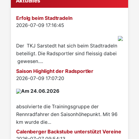
Aktuelles
Erfolg beim Stadtradeln
Details
2026-07-09 17:16:45
Der TKJ Sarstedt hat sich beim Stadtradeln
beteiligt. Die Radsportler sind fleissig dabei
gewesen....
Saison Highlight der Radsportler
Details
2026-07-09 17:07:20
Am 24.06.2026
absolvierte die Trainingsgruppe der
Rennradfahrer den Saisonhöhepunkt. Mit 96
km wurde die...
Calenberger Backstube unterstützt Vereine
Details
2026-07-07 09:54:13