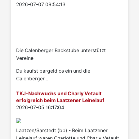
Details
2026-07-07 09:54:13
Die Calenberger Backstube unterstützt
Vereine
Du kaufst bargeldlos ein und die
Calenberger...
TKJ-Nachwuchs und Charly Vetault
erfolgreich beim Laatzener Leinelauf
Details
2026-07-05 16:17:04
Laatzen/Sarstedt (bb) - Beim Laatzener
Leinelauf waren Charlotte und Charly Vetault