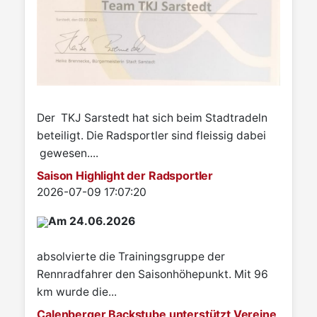
Der TKJ Sarstedt hat sich beim Stadtradeln
beteiligt. Die Radsportler sind fleissig dabei
gewesen....
Saison Highlight der Radsportler
Details
2026-07-09 17:07:20
Am 24.06.2026
absolvierte die Trainingsgruppe der
Rennradfahrer den Saisonhöhepunkt. Mit 96
km wurde die...
Calenberger Backstube unterstützt Vereine