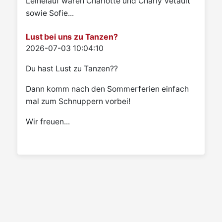
Leinelauf waren Charlotte und Charly Vetault
sowie Sofie...
Lust bei uns zu Tanzen?
Details
2026-07-03 10:04:10
Du hast Lust zu Tanzen??
Dann komm nach den Sommerferien einfach
mal zum Schnuppern vorbei!
Wir freuen...