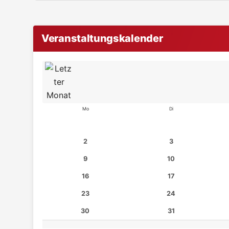
Veranstaltungskalender
Mo
Di
2
3
9
10
16
17
23
24
30
31