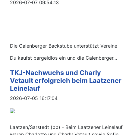
Details
2026-07-07 09:54:13
Die Calenberger Backstube unterstützt Vereine
Du kaufst bargeldlos ein und die Calenberger...
TKJ-Nachwuchs und Charly
Vetault erfolgreich beim Laatzener
Leinelauf
Details
2026-07-05 16:17:04
Laatzen/Sarstedt (bb) - Beim Laatzener Leinelauf
waren Charlotte und Charly Vetault sowie Sofie...