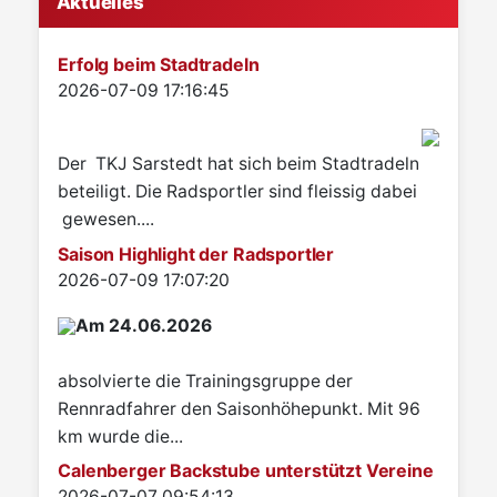
Aktuelles
Erfolg beim Stadtradeln
Details
2026-07-09 17:16:45
Der TKJ Sarstedt hat sich beim Stadtradeln
beteiligt. Die Radsportler sind fleissig dabei
gewesen....
Saison Highlight der Radsportler
Details
2026-07-09 17:07:20
Am 24.06.2026
absolvierte die Trainingsgruppe der
Rennradfahrer den Saisonhöhepunkt. Mit 96
km wurde die...
Calenberger Backstube unterstützt Vereine
Details
2026-07-07 09:54:13